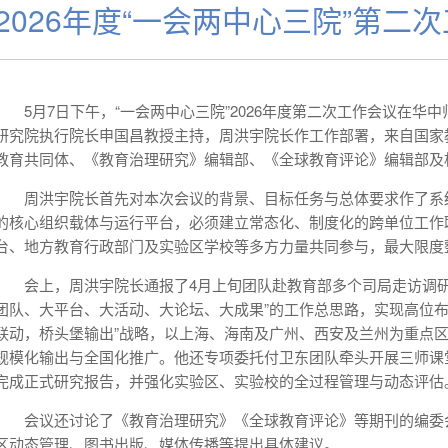
2026年度“一会两中心三院”第二
5月7日下午，“一会两中心三院”2026年度第二次工作会议在
研究院执行院长申国昌教授主持，周洪宇院长作工作部署，来自国家教
教育共同体、《教育治理研究》编辑部、《全球教育评论》编辑部及
周洪宇院长首先对本次会议的背景、目标任务与总体要求作了系统
的核心组织载体与运行平台，必须建立常态化、制度化的跨单位工作
台、地方教育行政部门及实验区学校等多方力量共同参与，最大限度
会上，周洪宇院长通报了4月上旬团队赴教育部多个司局走访调
团队、大平台、大活动、大论坛、大成果”的工作总思路，实现高位布
联动，桥头堡输出”战略，以上海、海南及广州、西安及兰州为重点区
规模化输出与全国化推广。他还专项委托付卫东团队牵头开展三师课
完成正式研究报告，并强化实验区、实验校的全过程管理与动态评估
会议还讨论了《教育治理研究》《全球教育评论》等期刊的编委
区动态管理、图书出版、媒体传播等提出具体建议。