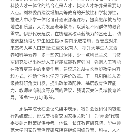
科技人才一体化的结合点是人才，拔尖人才培养是重要切
入点。刘林委员建议增加高等教育的开放性和学制弹性，
推进大中小学一体化设计通识课程课标，提高继续教育的
地位和质量，大力发展老年教育，以满足不同群体的教育
需求。伊彤代表建议，在梳理高校承载能力的基础上，动
态调整硕博研究生招生指标;提前采取措施，妥善应对未
来高考入学人口高峰;注重文化育人，提升大学生人文素
养和科学素养，多一些家国情怀，少一点利己主义。马修
军研究员提出推动人工智能赋能教育强国，强调人工智能
在教育变革中的重要作用，建议通过AI技术重塑教学内容
和方式，推动个性化学习与评价改革。王一凡副院长从省
级教科研角度出发，提出政策适配性、基层教育治理能
力、教师轮岗制度等方面的建议，强调要关注县域教育差
异，避免“一刀切”政策。
周洪宇院长在会议总结中表示，将对会议研讨内容进
行系统梳理，形成专报提交国家相关部门，为“两会”代表
委员建言献策提供参考。他说，长江教育研究院、华中师
范大学国家教育治理研究院将继续围绕教育、科技、人才