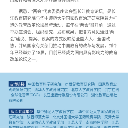
据悉，“两会”代表委员座谈会暨长江教育论坛，是长
江教育研究院与华中师范大学国家教育治理研究院着力打
造的教育改革论坛品牌活动，每年在“两会”召开前，通过
举办座谈会、组织研究、发布成果，把各方意见通过“两
会”建议、提案、议案的方式反映给全国人大、全国政
协，并转国家有关部门推动中国教育的改革与发展，到今
年已经举办了18届，目前已经成为国内具有影响力的教育
改革论坛之一。
友情链接
中国教育科学研究院
21世纪教育研究院
国家教育宏
观政策研究院
清华大学教育研究院
北京大学教育学院
洪宇在线
全球化智库(CCG)
长江出版传媒股份有限公司
湖北教育出版社
有限公司
智库共建单位
华中师范大学教育学院
华中师范大学国家教育治
理研究院
陕西师范大学
北京外国语大学国际教育学院
天津大学
教育学院
天津师范大学教育学部
江苏大学
南京晓庄学院
江苏
教育现代化研究院
宁波大学
温州医科大学
广州大学
海南师范