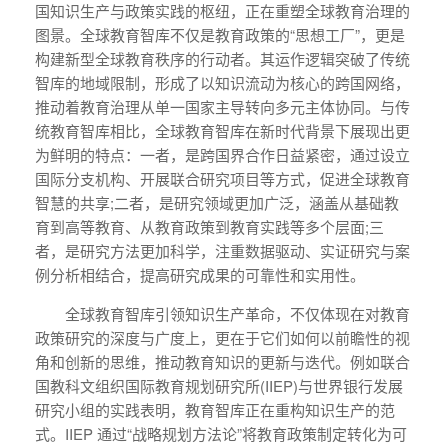
国知识生产与政策实践的枢纽，正在重塑全球教育治理的
图景。全球教育智库不仅是教育政策的“思想工厂”，更是
构建新型全球教育秩序的行动者。其运作逻辑突破了传统
智库的地域限制，形成了以知识流动为核心的跨国网络，
推动着教育治理从单一国家主导转向多元主体协同。与传
统教育智库相比，全球教育智库在新时代背景下展现出更
为鲜明的特点：一者，是跨国界合作日益紧密，通过设立
国际分支机构、开展联合研究项目等方式，促进全球教育
智慧的共享;二者，是研究领域更加广泛，涵盖从基础教
育到高等教育、从教育政策到教育实践等多个层面;三
者，是研究方法更加科学，注重数据驱动、实证研究与案
例分析相结合，提高研究成果的可靠性和实用性。
全球教育智库引领知识生产革命，不仅体现在对教育
政策研究的深度与广度上，更在于它们如何以前瞻性的视
角和创新的思维，推动教育知识的更新与迭代。例如联合
国教科文组织国际教育规划研究所(IIEP)与世界银行发展
研究小组的实践表明，教育智库正在重构知识生产的范
式。IIEP 通过“战略规划方法论”将教育政策制定转化为可