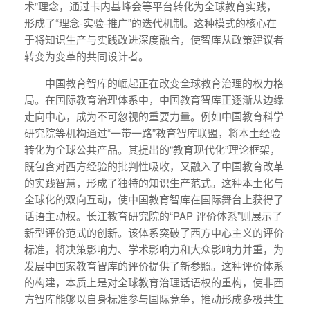
术”理念，通过卡内基峰会等平台转化为全球教育实践，
形成了“理念-实验-推广”的迭代机制。这种模式的核心在
于将知识生产与实践改进深度融合，使智库从政策建议者
转变为变革的共同设计者。
中国教育智库的崛起正在改变全球教育治理的权力格
局。在国际教育治理体系中，中国教育智库正逐渐从边缘
走向中心，成为不可忽视的重要力量。例如中国教育科学
研究院等机构通过“一带一路”教育智库联盟，将本土经验
转化为全球公共产品。其提出的“教育现代化”理论框架，
既包含对西方经验的批判性吸收，又融入了中国教育改革
的实践智慧，形成了独特的知识生产范式。这种本土化与
全球化的双向互动，使中国教育智库在国际舞台上获得了
话语主动权。长江教育研究院的“PAP 评价体系”则展示了
新型评价范式的创新。该体系突破了西方中心主义的评价
标准，将决策影响力、学术影响力和大众影响力并重，为
发展中国家教育智库的评价提供了新参照。这种评价体系
的构建，本质上是对全球教育治理话语权的重构，使非西
方智库能够以自身标准参与国际竞争，推动形成多极共生