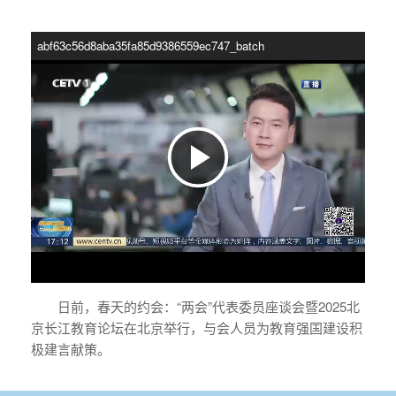
abf63c56d8aba35fa85d9386559ec747_batch
P
l
日前，春天的约会：“两会”代表委员座谈会暨2025北
a
京长江教育论坛在北京举行，与会人员为教育强国建设积
极建言献策。
y