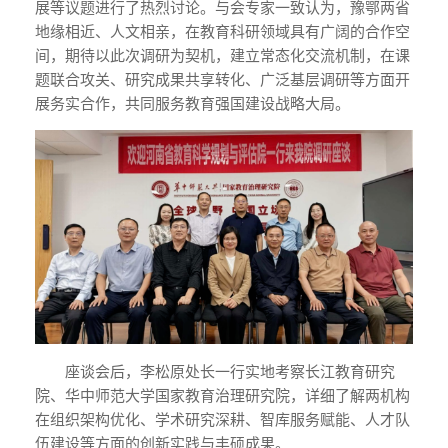
展等议题进行了热烈讨论。与会专家一致认为，豫鄂两省
地缘相近、人文相亲，在教育科研领域具有广阔的合作空
间，期待以此次调研为契机，建立常态化交流机制，在课
题联合攻关、研究成果共享转化、广泛基层调研等方面开
展务实合作，共同服务教育强国建设战略大局。
座谈会后，李松原处长一行实地考察长江教育研究
院、华中师范大学国家教育治理研究院，详细了解两机构
在组织架构优化、学术研究深耕、智库服务赋能、人才队
伍建设等方面的创新实践与丰硕成果。