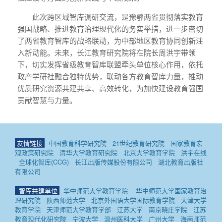
此次跨区域智库调研交流，是豫鄂两省贯彻落实教育
强国战略、推进教育治理现代化的务实举措，进一步密切
了两省教育智库的战略联动，为中部地区教育协同创新注
入新动能。未来，长江教育研究院将在院长周洪宇带领
下，切实发挥省级教育智库联盟牵头单位核心作用，依托
政产学研社融合独特优势，联动各方教育智库力量，推动
优质研究资源共建共享、高效转化，为加快建设教育强国
贡献智慧与力量。
友情链接
中国教育科学研究院
21世纪教育研究院
国家教育宏
观政策研究院
清华大学教育研究院
北京大学教育学院
洪宇在线
全球化智库(CCG)
长江出版传媒股份有限公司
湖北教育出版社
有限公司
智库共建单位
华中师范大学教育学院
华中师范大学国家教育治
理研究院
陕西师范大学
北京外国语大学国际教育学院
天津大学
教育学院
天津师范大学教育学部
江苏大学
南京晓庄学院
江苏
教育现代化研究院
宁波大学
温州医科大学
广州大学
海南师范