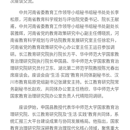
次座谈交流。
中共河南省委教育工作领导小组秘书组秘书处处长李
松原，河南省教育科学规划与评估院党委书记、院长王献
甫，中共河南省委教育工作领导小组秘书组秘书处副处长
裴雅辉，河南省党的教育政策研究中心副主任傅晓凯，河
南省教育科学规划与评估院教育发展研究室主任徐宏升，
河南省党的教育政策研究中心办公室主任王运召参加调
研。长江教育研究院执行院长方平、华中师范大学国家教
育治理研究院执行院长申国昌、华中师范大学国家教育治
理研究院研究员付卫东、湖北第二师范学院教授陈光春出
席座谈会。座谈会由“生活·实践”教育共同体副秘书长、汉
川市教育局原党组副书记张建安主持。长江教育研究院常
务副秘书长赵欢、共同体办公室主任杨欣、华中师范大学
国家教育治理研究院办公室负责人代晴陪同调研。
座谈伊始，申国昌教授代表华中师范大学国家教育治
理研究院、长江教育研究院及“生活·实践”教育共同体，系
统汇报三大平台建设成果与协同发展格局。他指出，国家
教育治理研究院深耕教育治理现代化核心领域，聚焦重大